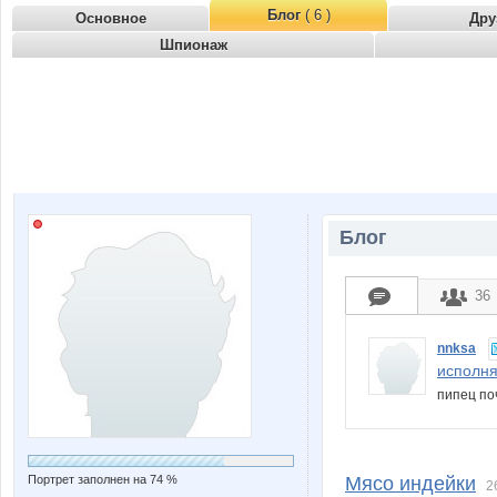
Блог
( 6 )
Основное
Дру
Шпионаж
Блог
36
nnksa
исполняе
пипец по
Портрет заполнен на 74 %
Мясо индейки
2