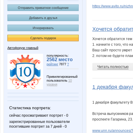
https://www.avito.ru/niz
Отправить приватное сообщение
Добавить в друзья
Игнорировать
Хочется обратитс
Сделать подарок
Хочется обратится тем 
1. начните с того, что
Автофорум главный
Ваш сайт просто умрет
популярность:
2. потом не будете плак
2562 место
рейтинг
7877
?
Читать полностью
Привилегированный
пользователь
10
уровня
1 декабря факул
1 декабря факультету В
Статистика портрета:
Встреча выпускников ра
сейчас просматривают портрет - 0
проспекте Гагарина, 23.
зарегистрированные пользователи
посетившие портрет за 7 дней - 0
www.unn.ru/announces/