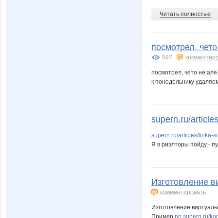
Читать полностью
посмотрел, чето
597
комментир
посмотрел, чето не але
к понедельнику удаляе
supern.ru/articles
supern.ru/articles/lirika
Я в риэлторы пойду - п
Изготовление ви
комментировать
Изготовление виртуаль
Пример
nn.supern.ru/k